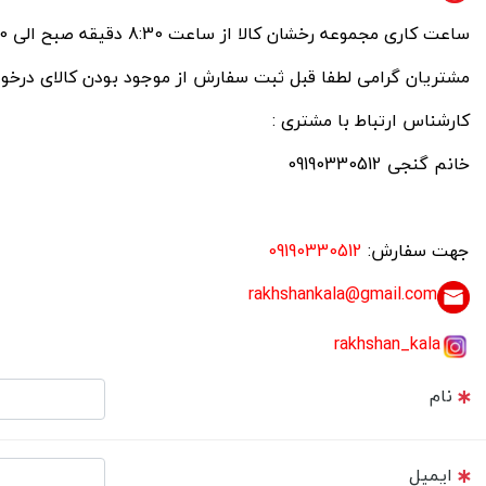
ساعت کاری مجموعه رخشان کالا از ساعت 8:30 دقیقه صبح الی 20:00دقیقه بعداز ظهر میباشد.
مشتریان گرامی لطفا قبل ثبت سفارش از موجود بودن کالای درخو
کارشناس ارتباط با مشتری :
خانم گنجی 09190330512
جهت سفارش
:
09190330512
rakhshankala@gmail.com
rakhshan_
kala
نام
ایمیل