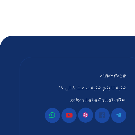
09190330512
شنبه تا پنج شنبه ساعت ۸ الی ۱۸
استان تهران-شهرتهران-مولوی