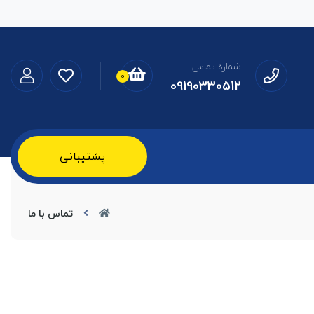
شماره تماس
0
09190330512
پشتیبانی
تماس با ما