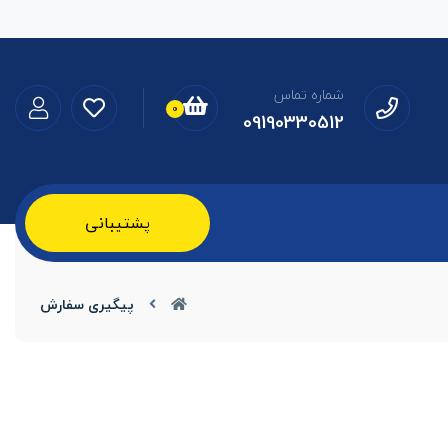
شماره تماس
0
09190330512
پشتیبانی
پیگیری سفارش