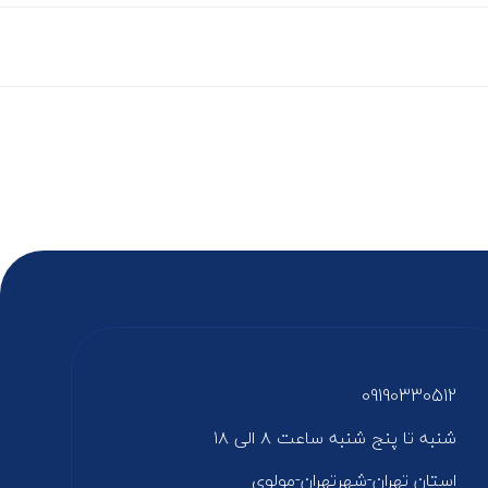
09190330512
شنبه تا پنج شنبه ساعت ۸ الی ۱۸
استان تهران-شهرتهران-مولوی