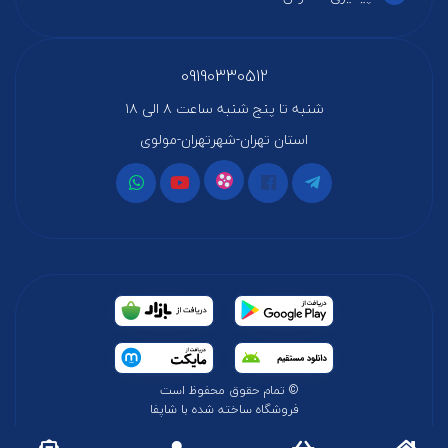
09190330512
شنبه تا پنج شنبه ساعت ۸ الی ۱۸
استان تهران-شهرتهران-مولوی
© تمام حقوق محفوظ است
فروشگاه ساخته شده با شاپفا