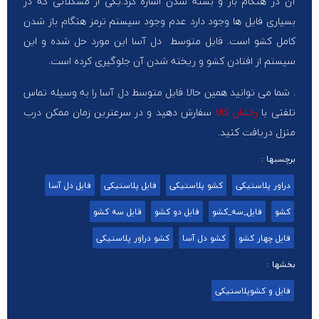
آن در هنگام باز و بسته شدن اشاره کرد.یکی از مشکلاتی که در
بسیاری فایل ها وجود دارد عدم وجود سیستم ترمز هنگام باز شدن
کامل کشو است. فایل متوسط دل آسا این مورد حل شده و این
سیستم از افتادن کشو و ریخته شدن آن جلوگیری کرده است.
. شما می توانید همین حالا فایل متوسط دل آسا را به وسیله تماس
تلفنی با
رخشان کالا
سفارش دهید و در سرعترین زمان ممکن درب
منزل دریافت کنید.
برچسبها :
دراور پلاستیکی
کشو پلاستیکی
فایل پلاستیکی
فایل دل آسا
کشو
فایل_سه_کشو
فایل دو کشو
قایل سه کشو
فایل چهار کشو
کشو دل آسا
کشو دراور پلاستیکی
بخشها :
فایل و کشوپلاستیکی