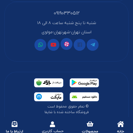
09190330512
شنبه تا پنج شنبه ساعت ۸ الی ۱۸
استان تهران-شهرتهران-مولوی
© تمام حقوق محفوظ است
فروشگاه ساخته شده با شاپفا
حساب کاربری
خانه
محصولات
ارتباط با ما