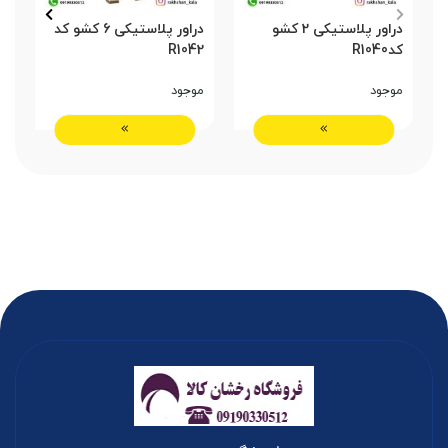
دراور پلاستیکی 2 کشو
دراور پلاستیکی 6 کشو کد
د
کدR1040
R1042
دار 2
موجود
موجود
م