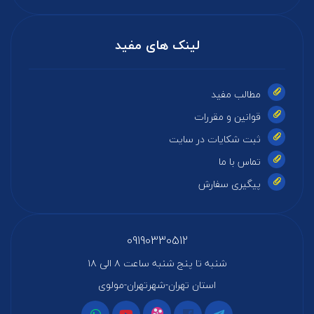
لینک های مفید
مطالب مفید
قوانین و مقررات
ثبت شکایات در سایت
تماس با ما
پیگیری سفارش
09190330512
شنبه تا پنج شنبه ساعت ۸ الی ۱۸
استان تهران-شهرتهران-مولوی