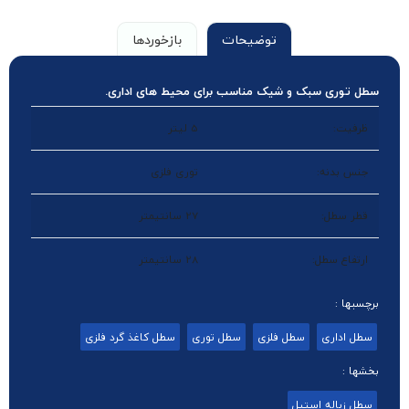
توضیحات
بازخوردها
سطل توری سبک و شیک مناسب برای محیط های اداری.
ظرفیت:
5 لیتر
جنس بدنه:
توری فلزی
قطر سطل:
27 سانتیمتر
ارتفاع سطل:
28 سانتیمتر
برچسبها :
سطل اداری
سطل فلزی
سطل توری
سطل کاغذ گرد فلزی
بخشها :
سطل زباله استیل