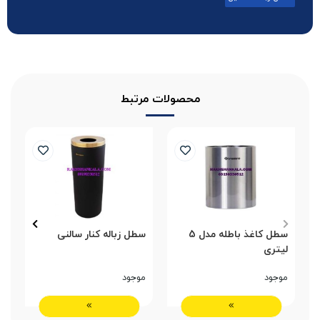
محصولات مرتبط
سطل کاغذ باطله مدل 5
سطل زباله کنار سالنی
س
لیتری
موجود
موجود
م