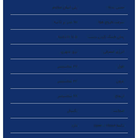
جنس بدنه:
پلی اتیلن مقاوم
سرعت خروج هوا:
110 متر بر ثانیه
زمان خشک کردن دست:
5 تا 10 ثانیه
انرژی مصرفی:
برق شهری
طول:
27 سانتیمتر
عرض:
22 سانتیمتر
ارتفاع:
68 سانتیمتر
ضمانت:
یکسال
دکمه open / close:
دارد