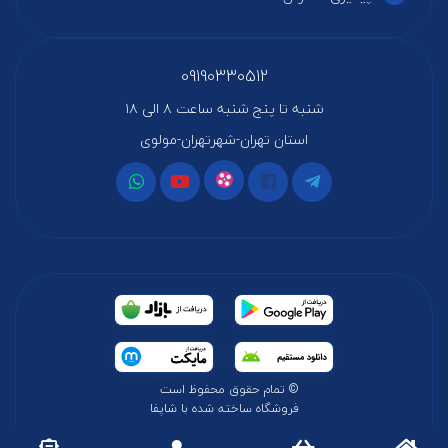
09190330512
شنبه تا پنج شنبه ساعت ۸ الی ۱۸
استان تهران-شهرتهران-مولوی
© تمام حقوق محفوظ است
فروشگاه ساخته شده با شاپفا