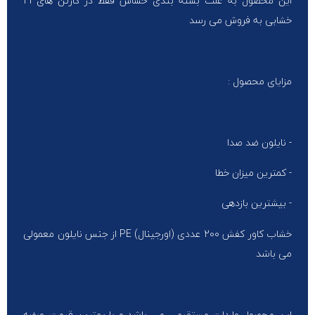
این محصول به علت بسته بندی حساس فقط در کارتن های 21
خشابی به فروش می رسد
مزایای محصول :
- نایلون ضد صدا
- کمترین میزان خطا
- بیشترین بازدهی
خشاب کاور کفش 200 عددی (اورجینال) PE از جنس نایلون معمولی
می باشد
این محصول واردات مستقیم می باشد و با بهترین قیمت عرضه