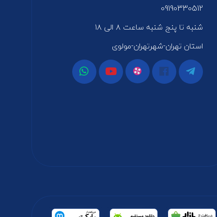
09190330512
شنبه تا پنج شنبه ساعت ۸ الی ۱۸
استان تهران-شهرتهران-مولوی