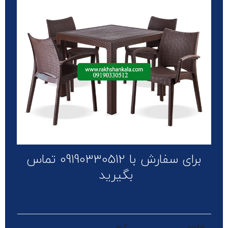
برای سفارش با 09190330512 تماس
بگیرید
ظرفیت
4 نفر