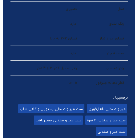
مدل
حصیری
رنگ بندی
دارد
فضای مورد نیاز
فضای 2×2 به بالا
محفظه چتر
دارد
چتر مناسب
چتر استیل قطر 3 و 4 متر
قطر دهانه چترخور
5 cm
برچسبها :
میز و صندلی ناهارخوری
ست میز و صندلی رستوران و کافی شاپ
ست میز و صندلی 4 نفره
ست میز و صندلی حصیربافت
ست میز و صندلی