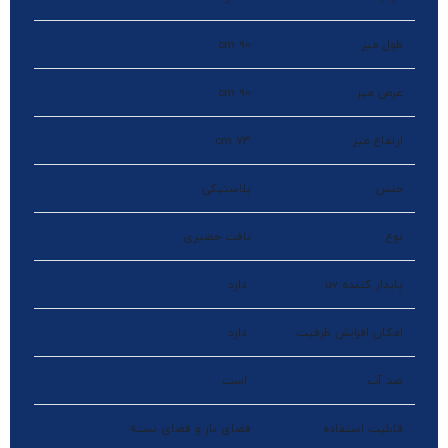
طول میز
90 cm
عرض میز
90 cm
ارتفاع میز
73 cm
جنس
پلاستیکی
نوع
بافت حصیری
پایدار کننده uv
دارد
امکان افزایش ظرفیت
دارد
ضد آب
است
قابلیت استفاده
فضای باز و فضای بسته