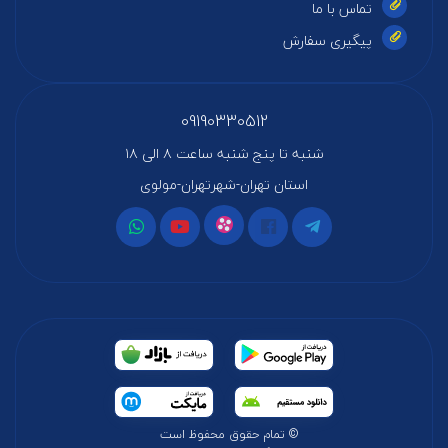
تماس با ما
پیگیری سفارش
09190330512
شنبه تا پنج شنبه ساعت ۸ الی ۱۸
استان تهران-شهرتهران-مولوی
© تمام حقوق محفوظ است