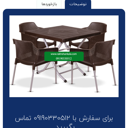
توضیحات
بازخوردها
برای سفارش با 09190330512 تماس
بگیرید