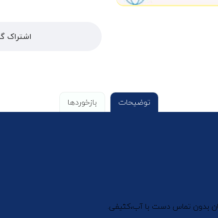
اشتراک گذ
توضیحات
بازخوردها
سان بدون تماس دست با آب،کثیفی.