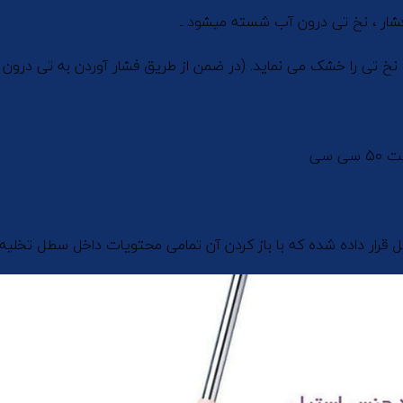
ار ، نخ تی درون آب شسته میشود ـ
خ تی را خشک می نماید. (در ضمن از طریق فشار آوردن به تی درون سب
 سی
رار داده شده که با باز کردن آن تمامی محتویات داخل سطل تخلیه 