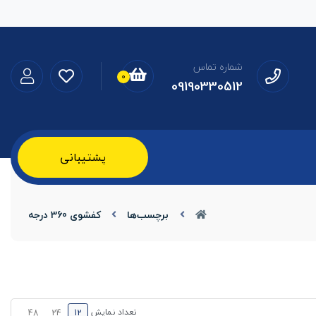
شماره تماس
0
09190330512
پشتیبانی
برچسب‌ها
کفشوی 360 درجه
تعداد نمایش
48
24
12