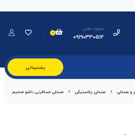
شماره تماس
0
09190330512
پشتیبانی
 و صندلی
صندلی پلاستیکی
صندلی مسافرتی تاشو ضخیم