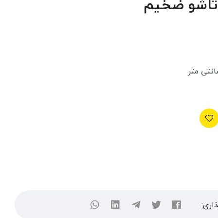
تاشو ضخیم
اری: