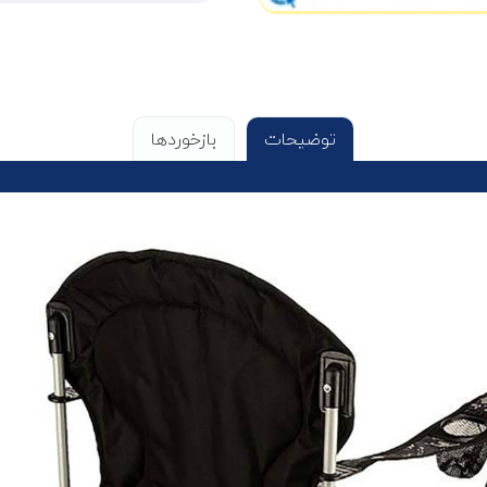
توضیحات
بازخوردها