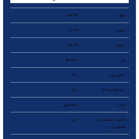
طول : :
43 cm
عرض : :
41 cm
ارتفاع : :
46 cm
وزن : :
3100 gr
تحمل وزن : :
130
پایدارکننده UV : :
دارد
مدل : :
پایه فلزی
قابلیت استفاده در
دارد
فضای باز : :