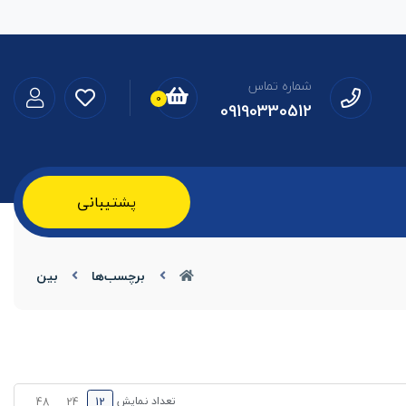
شماره تماس
0
09190330512
پشتیبانی
برچسب‌ها
بین
تعداد نمایش
48
24
12