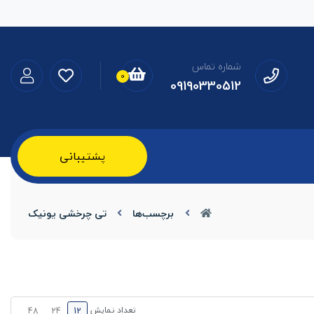
شماره تماس
0
09190330512
پشتیبانی
برچسب‌ها
تی چرخشی یونیک
تعداد نمایش
48
24
12