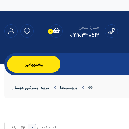
شماره تماس
0
09190330512
پشتیبانی
برچسب‌ها
خرید اینترنتی مهسان
تعداد نمایش
48
24
12