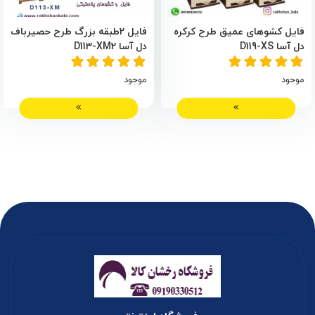
فایل کشوهای عمیق طرح کرکره
فایل 2طبقه بزرگ طرح حصیرباف
دل آسا D119-XS
دل آسا D113-XM2
موجود
موجود