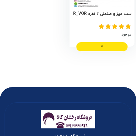
ست میز و صندلی 6 نفره R_VOR
موجود