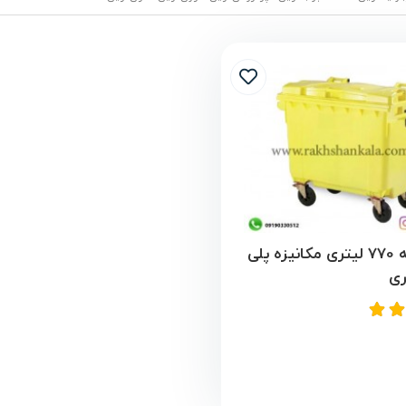
سطل زباله 770 لیتری مکانیزه پلی
ری