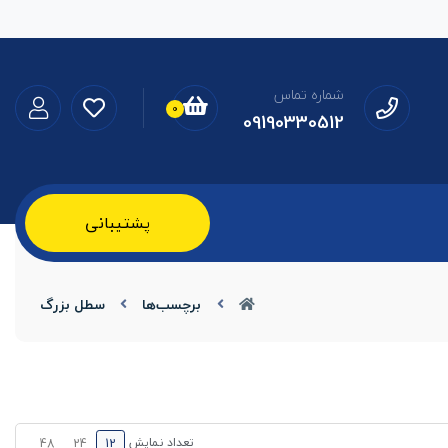
شماره تماس
0
09190330512
پشتیبانی
برچسب‌ها
سطل بزرگ
تعداد نمایش
48
24
12