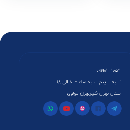
09190330512
شنبه تا پنج شنبه ساعت ۸ الی ۱۸
استان تهران-شهرتهران-مولوی