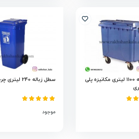
سطل زباله 1100 لیتری مکانیزه پلی
سطل زباله 240 لیتری چرخدار
ری
موجود