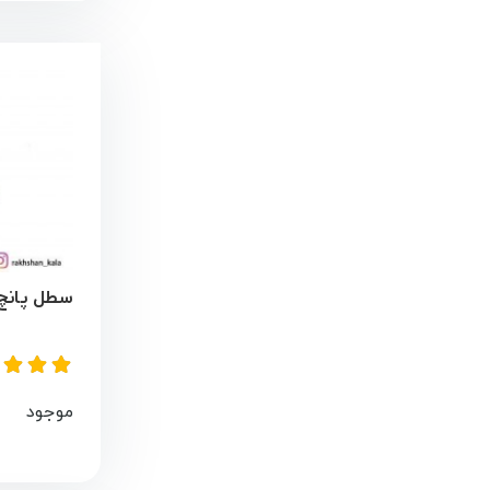
سطل پانچ م
موجود