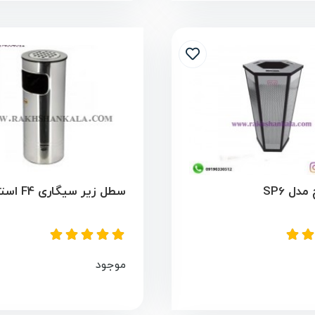
دل SP6
سطل زیر سیگاری F4 استیل
موجود