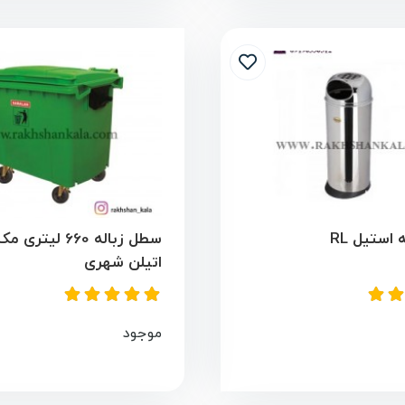
استیل RL
سطل زباله 660 لیت
اتیلن شهری
موجود