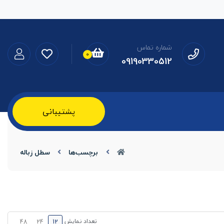
شماره تماس
0
09190330512
پشتیبانی
برچسب‌ها
سطل زباله
تعداد نمایش
48
24
12