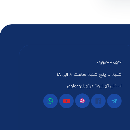
09190330512
شنبه تا پنج شنبه ساعت ۸ الی ۱۸
استان تهران-شهرتهران-مولوی