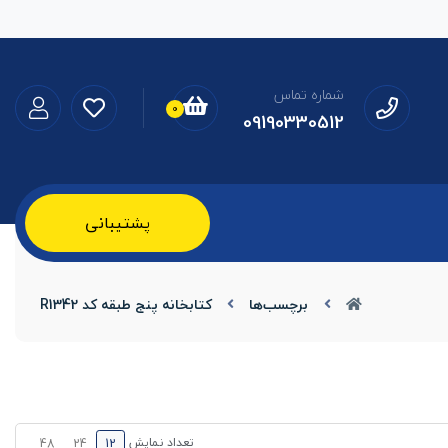
شماره تماس
0
09190330512
پشتیبانی
برچسب‌ها
کتابخانه پنج طبقه کد R1342
تعداد نمایش
48
24
12