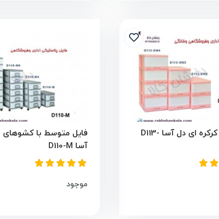
فایل مدل کرکره ای دل آسا D113-
فایل متوسط با کشوهای ب
آسا D110-M
موجود