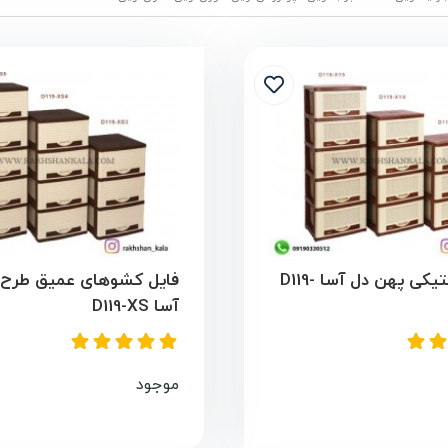
فایل پلاستیکی پهن دل آسا D119-
فایل کشوهای عمیق طرح ک
آسا D119-XS
موجود