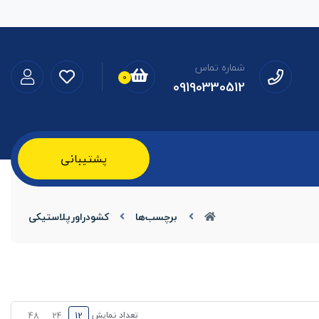
شماره تماس
0
09190330512
پشتیبانی
برچسب‌ها
کشودراورپلاستیکی
تعداد نمایش
48
24
12