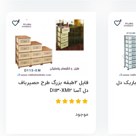
اریک دل
فایل 2طبقه بزرگ طرح حصیرباف
دل آسا D113-XM2
موجود