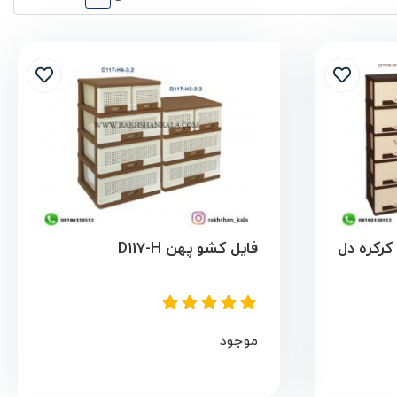
رکره دل
فایل کشو پهن D117-H
موجود