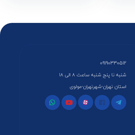
09190330512
شنبه تا پنج شنبه ساعت ۸ الی ۱۸
استان تهران-شهرتهران-مولوی