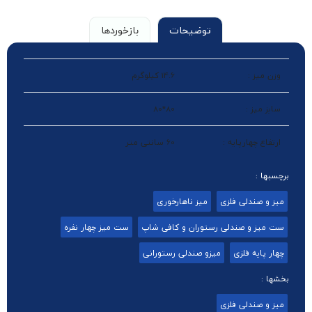
توضیحات
بازخوردها
وزن میز :
14.6 کیلوگرم
سایز میز :
80*80
ارتفاع چهارپایه :
60 سانتی متر
برچسبها :
میز و صندلی فلزی
میز ناهارخوری
ست میز و صندلی رستوران و کافی شاپ
ست میز چهار نفره
چهار پایه فلزی
میزو صندلی رستورانی
بخشها :
میز و صندلی فلزی