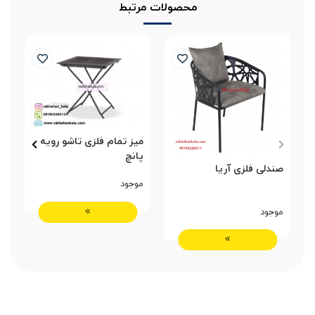
محصولات مرتبط
میز تمام فلزی تاشو رویه
پانچ
پ
صندلی فلزی آریا
موجود
م
موجود