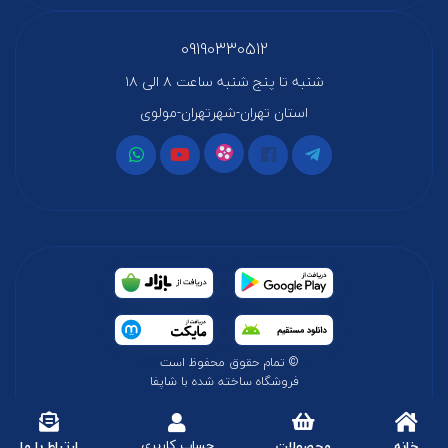
09190330512
شنبه تا پنج شنبه ساعت ۸ الی ۱۸
استان تهران-شهرتهران-مولوی
© تمام حقوق محفوظ است
فروشگاه ساخته شده با شاپفا
حساب کاربری
خانه
محصولات
ارتباط با ما