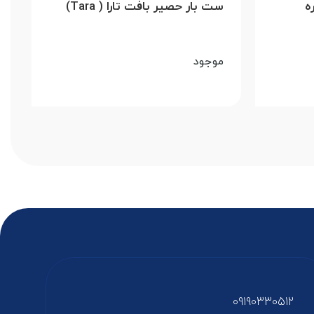
ه
ست بار حصیر بافت تارا ( Tara)
موجود
09190330512