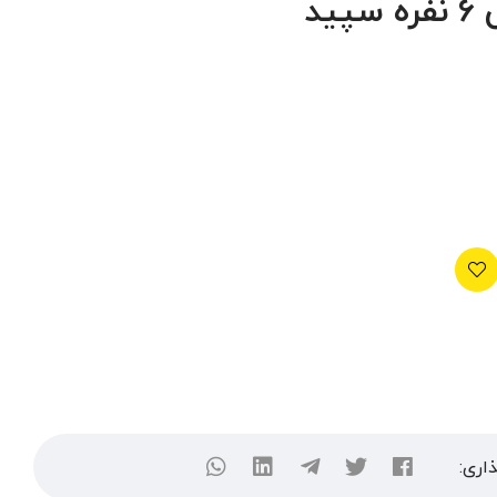
ید
اری: