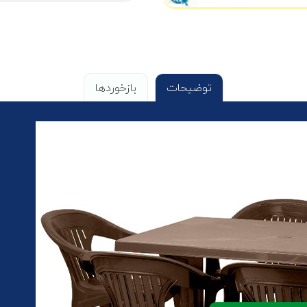
توضیحات
بازخوردها