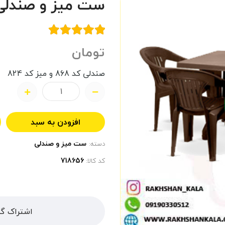
ست میز و صندلی 6 نفره سپ
تومان
صندلی کد 868 و میز کد 824
افزودن به سبد
ست میز و صندلی
دسته:
کد کالا:
اشتراک گذ