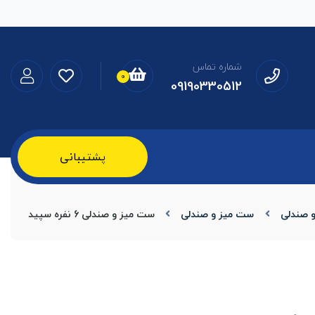
شماره تماس
0
09190330512
پشتیبانی
و صندلی
ست میز و صندلی
ست میز و صندلی 6 نفره سپید