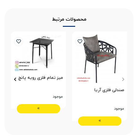
محصولات مرتبط
میز تمام فلزی رویه پانچ
م
پ
صندلی فلزی آریا
موجود
م
موجود